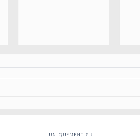
Le « craquement » de
Le bo
l’ajustement
l'éli
UNIQUEMENT SU