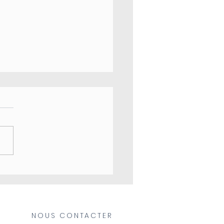
uillon fait maison ...
xir de santé
NOUS CONTACTER