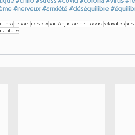
tique
#chiro
#stress
#covid
#corona
#virus
#r
tème
#nerveux
#anxiété
#déséquilibre
#équilib
uilibre
ennemi
nerveux
santé
ajustement
impact
ralaxation
surv
unitaire