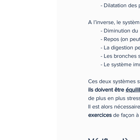
	- Dilatation de
A l’inverse, le systèm
	- Diminution d
	- Repos (on peu
	- La digestion
	- Les bronches 
	- Le système im
Ces deux systèmes s
ils doivent être 
équili
de plus en plus stressa
Il est alors nécessair
exercices
 de façon à 