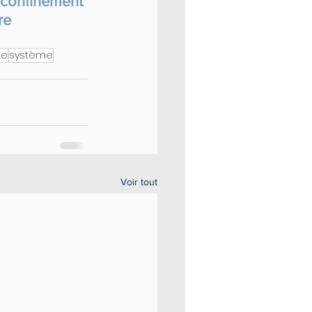
econfinement
re
ie
système
Voir tout