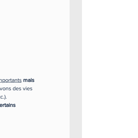
importants
mais 
avons des vies 
.). 
ertains 