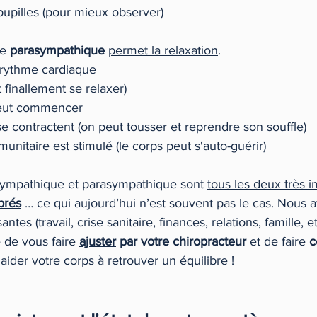
s pupilles (pour mieux observer)
e 
parasympathique
permet la relaxation
.
u rythme cardiaque
t finallement se relaxer)
 peut commencer 
se contractent (on peut tousser et reprendre son souffle)
munitaire est stimulé (le corps peut s'auto-guérir)
ympathique et parasympathique sont 
tous les deux très 
brés
 … ce qui aujourd’hui n’est souvent pas le cas. Nous 
ntes (travail, crise sanitaire, finances, relations, famille, etc
e de vous faire 
ajuster
 par votre chiropracteur
 et de faire 
c
aider votre corps à retrouver un équilibre ! 