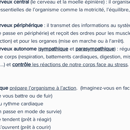
rveux central
 (le cerveau et la moelle épinière) : il organis
essentielles de l’organisme comme la motricité, l’équilibre,
rveux périphérique
 : il transmet des informations au sys
se passe en périphérie) et reçoit des ordres pour les muscl
ction) et pour les organes (mise en marche ou à l'arrêt). 
erveux autonome
 (
sympathique
et
parasympathique
) : rég
 corps (respiration, battements cardiaques, digestion, mi
…) et 
contrôle
 les réactions de notre corps face au stress
.
ique
prépare l’organisme à l’action
.  (Imaginez-vous en fac
 vous battre ou de fuir)
du rythme cardiaque
 (on passe en mode de survie)
 tendent (prêt à réagir)
’ouvrent (prêt à courir) 