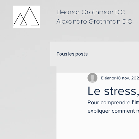
Eléanor Grothman D.C
Alexandre Grothman D.C
Tous les posts
Eléanor
18 nov. 20
Le stress
Pour comprendre 
l’i
expliquer comment fo