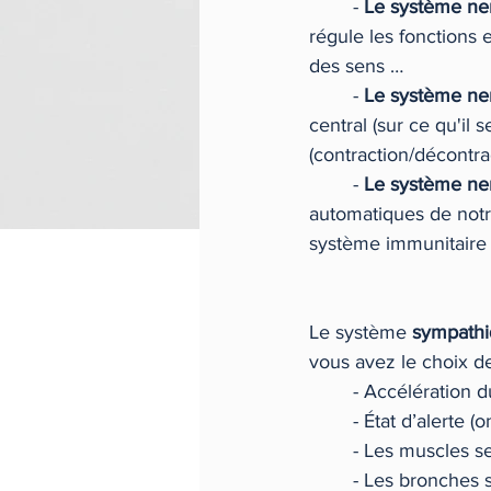
	- 
Le système ne
régule les fonctions 
des sens …
	- 
Le système ne
central (sur ce qu'il 
(contraction/décontra
	- 
Le système n
automatiques de notre
système immunitaire 
Le système 
sympath
vous avez le choix de
	- Accélération 
	- État d’alerte
	- Les muscles se
	- Les bronches s