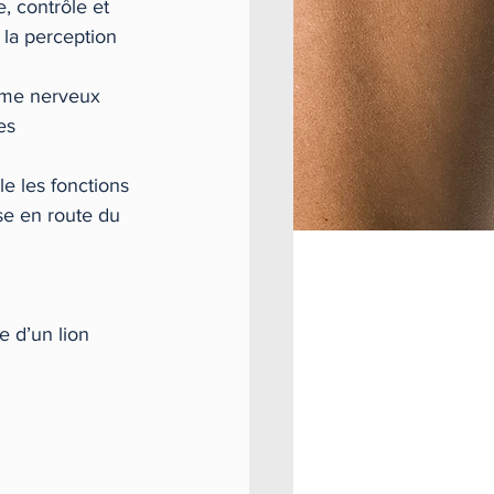
e, contrôle et 
 la perception 
tème nerveux 
es 
ule les fonctions 
se en route du 
e d’un lion 