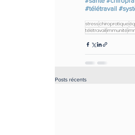
#santé
#chiropra
#télétravail
#sys
stress
chiropratique
éq
télétravail
immunité
imm
Posts récents