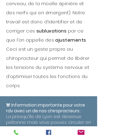
cerveau, de la moelle épinière et
des nerfs qui en émergent). Notre
travail est donc d’identifier et de
corriger ces
subluxations
par ce
que l’on appelle des
ajustements
.
Ceci est un geste propre au
chiropracteur qui permet de libérer
les tensions du système nerveux et
d’optimiser toutes les fonctions du
corps.
🚨 Information importante pour votre
rdv avec un de nos chiropracteurs :
La presqu'île de Lyon est devenue
piétonne mais vous pouvez circuler en
voiture à Lyon 1 si vous venez pour un
RDV médical ! Parking Terreaux / Opéra