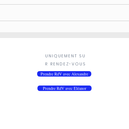
La chiropratique et la nutrition
Le «
l’aju
UNIQUEMENT SU
R RENDEZ-VOUS
Prendre RdV avec Alexandre
Prendre RdV avec Eléanor