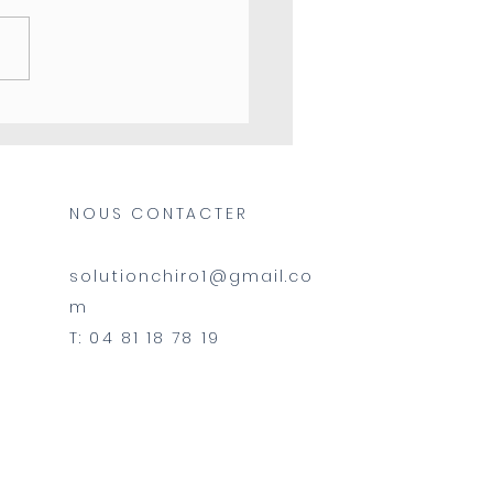
 craquement » de
stement
NOUS CONTACTER
solutionchiro1@gmail.co
m
T: 04 81 18 78 19