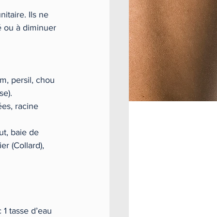
taire. Ils ne 
é ou à diminuer 
m, persil, chou 
se).
cées, racine 
ut, baie de 
r (Collard), 
 1 tasse d’eau 