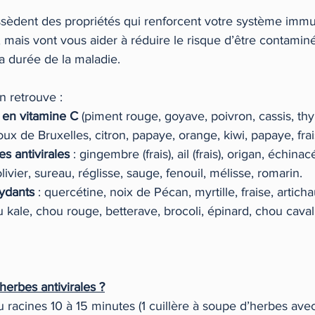
sèdent des propriétés qui renforcent votre système immuni
s, mais vont vous aider à réduire le risque d’être contamin
la durée de la maladie.
n retrouve : 
 en vitamine C
 (piment rouge, goyave, poivron, cassis, thy
houx de Bruxelles, citron, papaye, orange, kiwi, papaye, frai
es antivirales
 : gingembre (frais), ail (frais), origan, échina
olivier, sureau, réglisse, sauge, fenouil, mélisse, romarin. 
xydants
 : quercétine, noix de Pécan, myrtille, fraise, articha
 kale, chou rouge, betterave, brocoli, épinard, chou cavalie
herbes antivirales ?
 racines 10 à 15 minutes (1 cuillère à soupe d’herbes avec